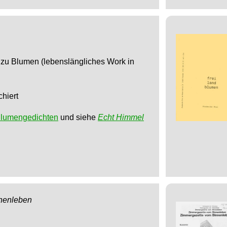
 zu Blumen (lebenslängliches Work in
chiert
Blumengedichten
und siehe
Echt Himmel
nenleben