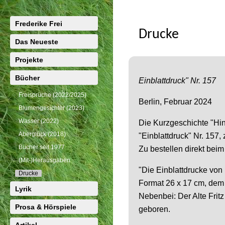
Frederike Frei
Drucke
Das Neueste
Projekte
Bücher
Einblattdruck" Nr. 157
Freisprüche (2022/2025)
Berlin, Februar 2024
Blumengesichter (2023)
Wasser (2022)
Die Kurzgeschichte "Hi
Aberglück (2018)
"Einblattdruck" Nr. 157
Bücher seit 1977
Zu bestellen direkt beim 
(Mit-)Herausgaben
"Die Einblattdrucke von
Drucke
Format 26 x 17 cm, dem 
Lyrik
Nebenbei: Der Alte Frit
Prosa & Hörspiele
geboren.