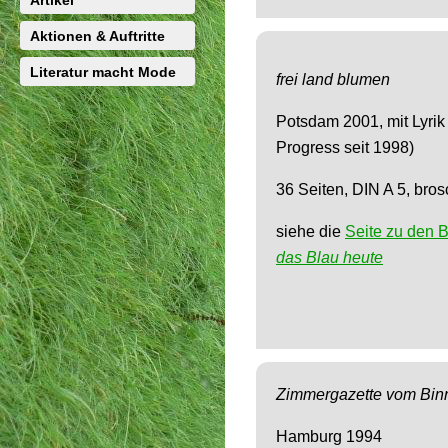
Artikel
Aktionen & Auftritte
Literatur macht Mode
frei land blumen
Potsdam 2001, mit Lyrik
Progress seit 1998)
36 Seiten, DIN A 5, bros
siehe die
Seite zu den 
das Blau heute
Zimmergazette vom Bin
Hamburg 1994